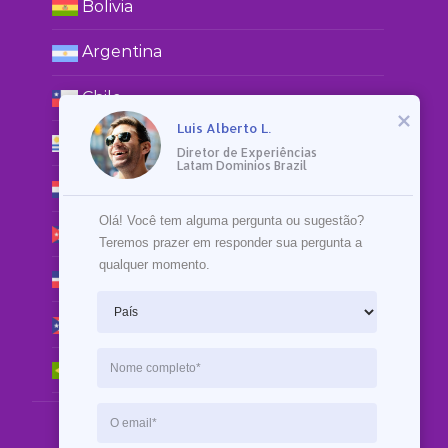
Bolivia
Argentina
Chile
Luis Alberto L.
Uruguay
Diretor de Experiências

Latam Dominios Brazil
Paraguay
Olá! Você tem alguma pergunta ou sugestão? 
Cuba
Teremos prazer em responder sua pergunta a 
qualquer momento.
República Dominicana
Puerto Rico
Brasil