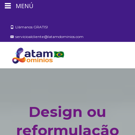
MENÚ
Llámanos GRATIS!
servicioalcliente@latamdominios.com
Design ou
reformulação