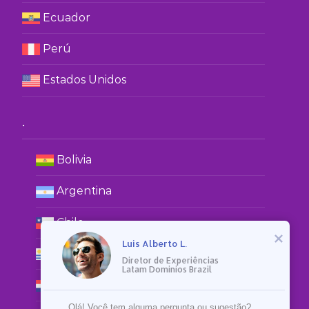
Ecuador
Perú
Estados Unidos
.
Bolivia
Argentina
Chile
Luis Alberto L.
Uruguay
Diretor de Experiências

Latam Dominios Brazil
Paraguay
Olá! Você tem alguma pergunta ou sugestão? 