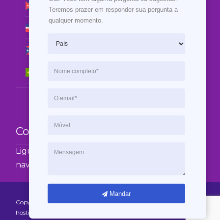
Cuba
Teremos prazer em responder sua pergunta a 
qualquer momento.
República Dominicana
Puerto Rico
Brasil
Contato
Ligue-nos GRATUITAMENTE a partir do seu
navegador!
Mandar
Copyright © Latam Dominios 2021 - Todo comienza con un
hosting y un dominio.